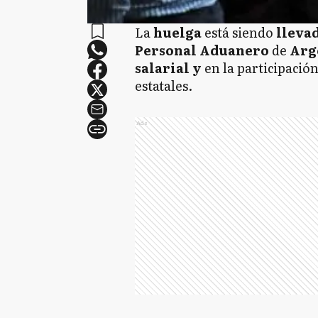
La
huelga
está siendo
lleva
Personal Aduanero
de
Arg
salarial y
en la participación
estatales.
Ads