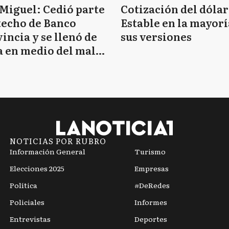
Miguel: Cedió parte
Cotización del dólar
techo de Banco
Estable en la mayorí
incia y se llenó de
sus versiones
 en medio del mal
mpo
NOTICIAS POR RUBRO
Información General
Turismo
Elecciones 2025
Empresas
Política
#DeRedes
Policiales
Informes
Entrevistas
Deportes