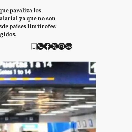
que paraliza los
larial ya que no son
sde países limítrofes
ngidos.