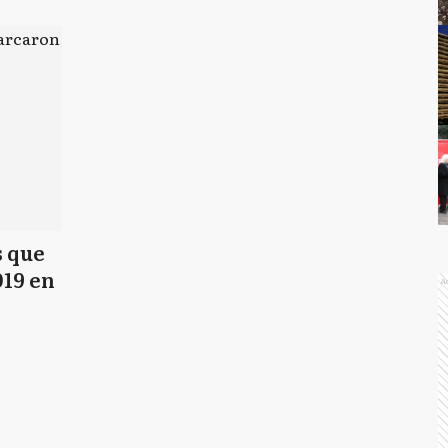
s que
019 en
A