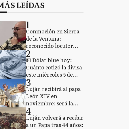
MÁS LEÍDAS
1
Conmoción en Sierra
de la Ventana:
reconocido locutor
2
murió tras
descompensarse
💵 Dólar blue hoy:
durante un programa
Cuánto cotizó la divisa
de streaming en vivo
este miércoles 5 de
3
agosto de 2026
Luján recibirá al papa
León XIV en
noviembre: será la
4
primera visita de un
Pontífice a la Basílica
Luján volverá a recibir
en más de 40 años
a un Papa tras 44 años: