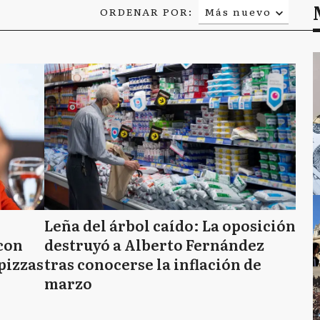
ORDENAR POR:
Más nuevo
Relevancia
Más antiguo
Leña del árbol caído: La oposición
con
destruyó a Alberto Fernández
pizzas
tras conocerse la inflación de
marzo