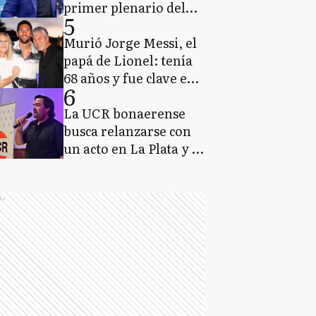
primer plenario del
5
espacio de Kicillof
rumbo a las elecciones
Murió Jorge Messi, el
2027
papá de Lionel: tenía
68 años y fue clave en
6
la carrera del capitán
argentino
La UCR bonaerense
busca relanzarse con
un acto en La Plata y se
prepara para competir
en 2027
ds