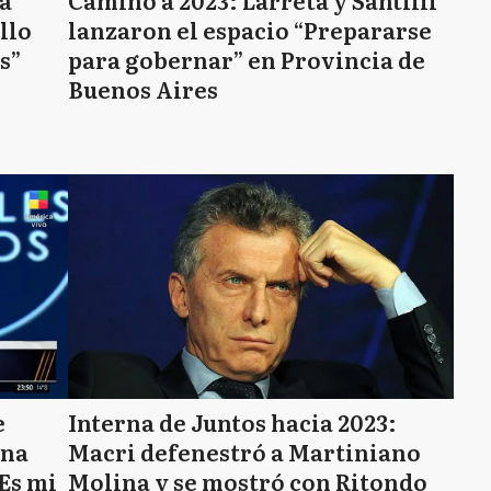
la
Camino a 2023: Larreta y Santilli
llo
lanzaron el espacio “Prepararse
s”
para gobernar” en Provincia de
Buenos Aires
e
Interna de Juntos hacia 2023:
ina
Macri defenestró a Martiniano
"Es mi
Molina y se mostró con Ritondo