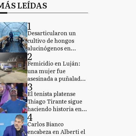
MÁS LEÍDAS
1
Desarticularon un
cultivo de hongos
alucinógenos en
2
Escobar: secuestraron
171 bolsas y detuvieron
Femicidio en Luján:
a un hombre
una mujer fue
asesinada a puñaladas
3
delante de sus tres
hijos
El tenista platense
Thiago Tirante sigue
haciendo historia en
4
Montreal y ya está
entre los 16 mejores
Carlos Bianco
encabeza en Alberti el