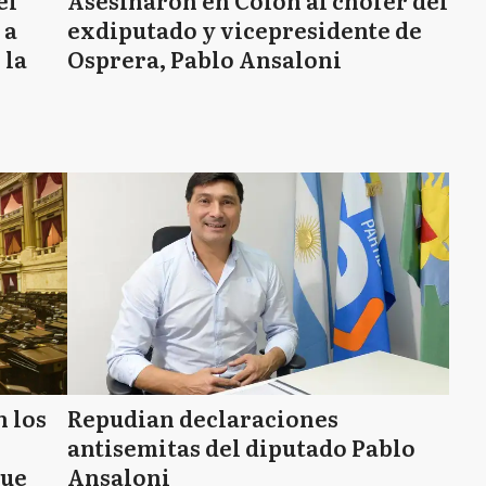
el
Asesinaron en Colón al chofer del
 a
exdiputado y vicepresidente de
 la
Osprera, Pablo Ansaloni
n los
Repudian declaraciones
antisemitas del diputado Pablo
que
Ansaloni