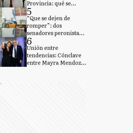
Provincia: qué se
5
espera del clima para
lo que resta del jueves
“Que se dejen de
romper”: dos
senadores peronistas
6
enojados por la
interna entre Máximo
Unión entre
y Kicillof
tendencias: Cónclave
entre Mayra Mendoza
y Guillermo Moreno
ds