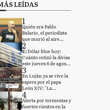
MÁS LEÍDAS
1
Quién era Pablo
Balario, el periodista
que murió al aire
2
durante el estreno de
su nuevo programa en
💵 Dólar blue hoy:
Sierra de la Ventana
Cuánto cotizó la divisa
este jueves 6 de agosto
3
de 2026
En Luján ya se vive la
espera por el papa
León XIV: "La
4
comunidad religiosa
tiene una enorme
Alerta por tormentas y
expectativa"
fuertes vientos en la