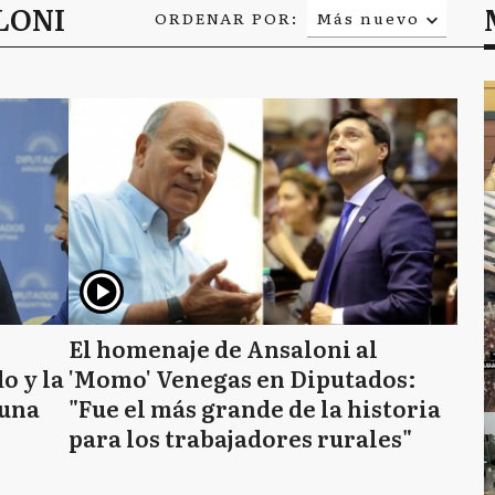
LONI
ORDENAR POR:
Más nuevo
Relevancia
Más antiguo
El homenaje de Ansaloni al
o y la
'Momo' Venegas en Diputados:
 una
"Fue el más grande de la historia
para los trabajadores rurales"