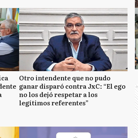
ica
Otro intendente que no pudo
ndente
ganar disparó contra JxC: “El ego
A
a
no los dejó respetar a los
legítimos referentes”