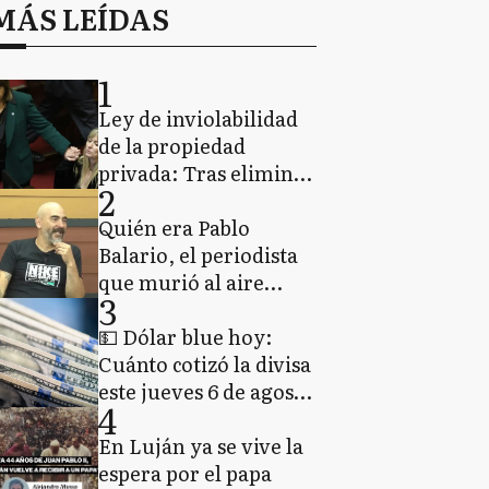
MÁS LEÍDAS
1
Ley de inviolabilidad
de la propiedad
privada: Tras eliminar
2
capítulos polémicos, el
Senado aprobó el
Quién era Pablo
proyecto de Milei
Balario, el periodista
que murió al aire
3
durante el estreno de
su nuevo programa en
💵 Dólar blue hoy:
Sierra de la Ventana
Cuánto cotizó la divisa
este jueves 6 de agosto
4
de 2026
En Luján ya se vive la
espera por el papa