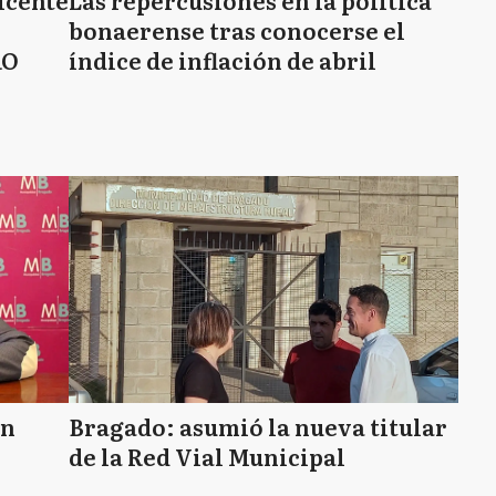
icente
Las repercusiones en la política
bonaerense tras conocerse el
RO
índice de inflación de abril
an
Bragado: asumió la nueva titular
de la Red Vial Municipal