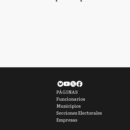
gobernar” en
vota
Provincia de Buenos
hela
Aires
PÁGINAS
Funcionarios
Municipios
Secciones Electorales
Empresas