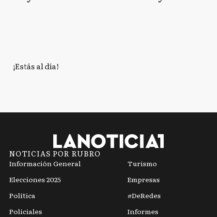
r por "platita y la
concejales en la
derita"
Primera Sección
Electoral
¡Estás al día!
NOTICIAS POR RUBRO
Información General
Turismo
Elecciones 2025
Empresas
Política
#DeRedes
Policiales
Informes