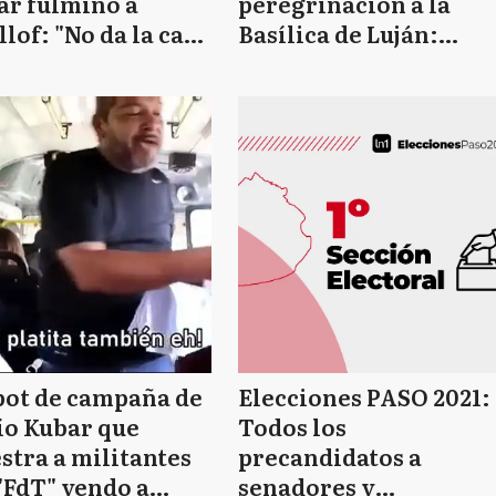
ar fulminó a
peregrinación a la
llof: "No da la cara
Basílica de Luján:
la inseguridad y
Mensaje de fe, risas y
 pide por Cristina
fotos con los
chner"
peregrinos
pot de campaña de
Elecciones PASO 2021:
ío Kubar que
Todos los
tra a militantes
precandidatos a
"FdT" yendo a
senadores y