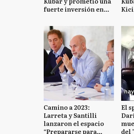
Kubar y prometió una
Kub
fuerte inversión en
Kici
infraestructura en el
por 
conurbano
sólo
Kir
Camino a 2023:
El s
Larreta y Santilli
Dar
lanzaron el espacio
mues
“Prepararse para
del 