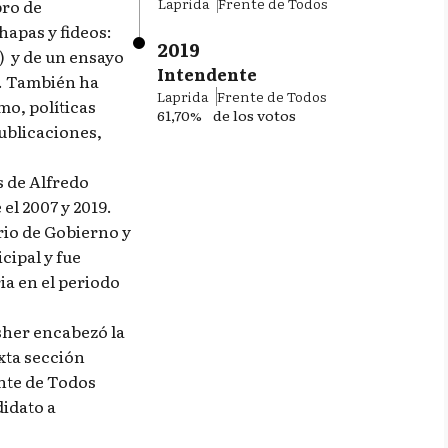
Laprida
Frente de Todos
bro de
hapas y fideos:
2019
”) y de un ensayo
Intendente
). También ha
Laprida
Frente de Todos
mo, políticas
61,70%
de los votos
publicaciones,
s de Alfredo
el 2007 y 2019.
rio de Gobierno y
cipal y fue
ia en el periodo
isher encabezó la
exta sección
ente de Todos
didato a