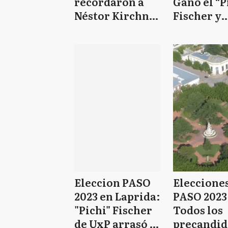
recordaron a
Ganó el “P
Néstor Kirchner
Fischer y
a 13 años de su
gobernará
fallecimiento
comuna p
cuarta vez
Eleccion PASO
Eleccione
2023 en Laprida:
PASO 2023
"Pichi" Fischer
Todos los
de UxP arrasó y
precandid