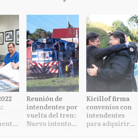
e en
concejales para
Municipal de
el 13 de agosto
Gonzales
Chaves y
entregó
escrituras en
Laprida
2022
Reunión de
Kicillof firma
a:
intendentes por
convenios con
vuelta del tren:
intendentes
mento
Nuevo intento
para adquirir
para reactivar
bienes para