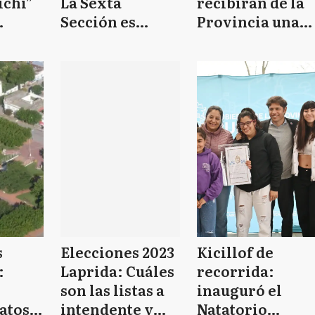
ichi”
La Sexta
recibirán de la
Sección es
Provincia una
 la
territorio de
asistencia
or
JxC pero en
especial para
Bahía Blanca
poder pagar el
acecha el
bono anunciado
liberalismo
por Massa
s
Elecciones 2023
Kicillof de
:
Laprida: Cuáles
recorrida:
son las listas a
inauguró el
atos a
intendente y
Natatorio