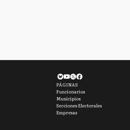
muy buen
acumulado
gobierno", dijo
80,6%
el intendente
Torres
PÁGINAS
Funcionarios
Municipios
Secciones Electorales
Empresas