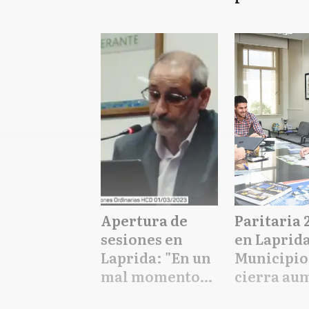
sueña con el
intendent
regreso a la
Laprida
intendencia
Apertura de
Paritaria 
sesiones en
en Laprid
Laprida: "En un
Municipio
mal momento
cierra au
hemos hecho un
anual