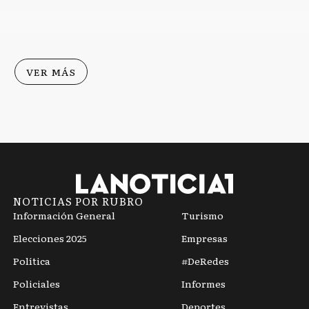
 del
el ramal
salud y
ferroviario vía
seguridad: Los
Pringles
del FdT, los más
beneficiados
VER MÁS
NOTICIAS POR RUBRO
Información General
Turismo
Elecciones 2025
Empresas
Política
#DeRedes
Policiales
Informes
Entrevistas
Deportes