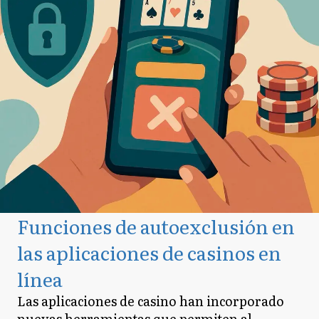
Funciones de autoexclusión en
las aplicaciones de casinos en
línea
Las aplicaciones de casino han incorporado
nuevas herramientas que permiten al