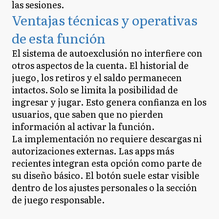
las sesiones.
Ventajas técnicas y operativas
de esta función
El sistema de autoexclusión no interfiere con
otros aspectos de la cuenta. El historial de
juego, los retiros y el saldo permanecen
intactos. Solo se limita la posibilidad de
ingresar y jugar. Esto genera confianza en los
usuarios, que saben que no pierden
información al activar la función.
La implementación no requiere descargas ni
autorizaciones externas. Las apps más
recientes integran esta opción como parte de
su diseño básico. El botón suele estar visible
dentro de los ajustes personales o la sección
de juego responsable.