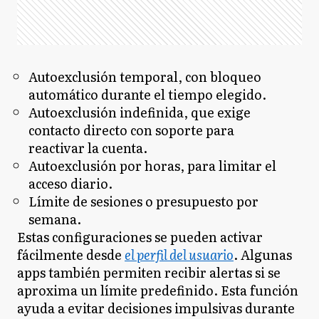
Autoexclusión temporal, con bloqueo
automático durante el tiempo elegido.
Autoexclusión indefinida, que exige
contacto directo con soporte para
reactivar la cuenta.
Autoexclusión por horas, para limitar el
acceso diario.
Límite de sesiones o presupuesto por
semana.
Estas configuraciones se pueden activar
fácilmente desde
el perfil del usuario
. Algunas
apps también permiten recibir alertas si se
aproxima un límite predefinido. Esta función
ayuda a evitar decisiones impulsivas durante