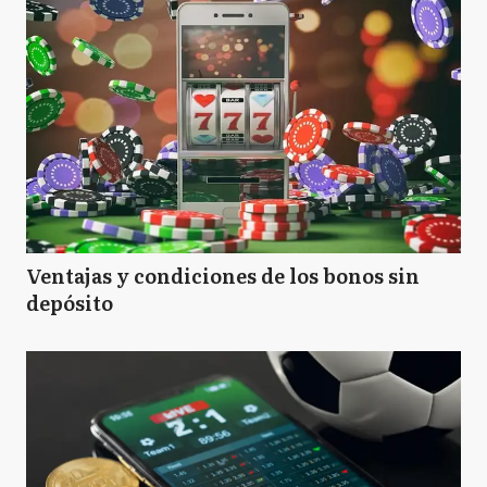
Ventajas y condiciones de los bonos sin
depósito