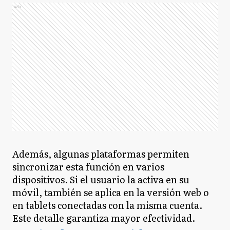
Ads
Además, algunas plataformas permiten
sincronizar esta función en varios
dispositivos. Si el usuario la activa en su
móvil, también se aplica en la versión web o
en tablets conectadas con la misma cuenta.
Este detalle garantiza mayor efectividad.