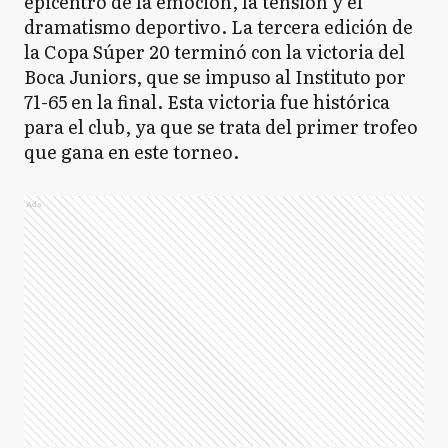
epicentro de la emoción, la tensión y el
dramatismo deportivo. La tercera edición de
la Copa Súper 20 terminó con la victoria del
Boca Juniors, que se impuso al Instituto por
71-65 en la final. Esta victoria fue histórica
para el club, ya que se trata del primer trofeo
que gana en este torneo.
Ads