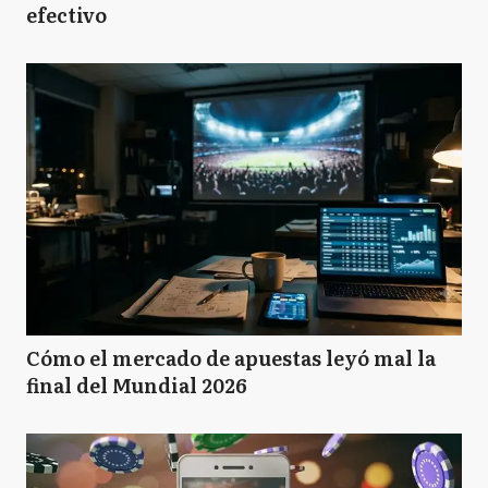
efectivo
Cómo el mercado de apuestas leyó mal la
final del Mundial 2026