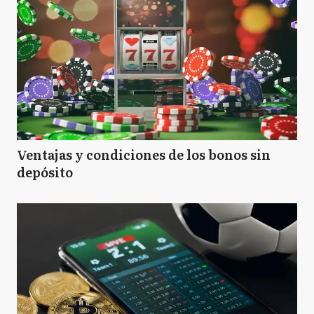
Ventajas y condiciones de los bonos sin
depósito