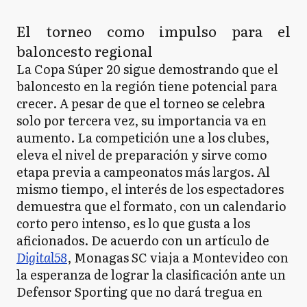
El torneo como impulso para el
baloncesto regional
La Copa Súper 20 sigue demostrando que el
baloncesto en la región tiene potencial para
crecer. A pesar de que el torneo se celebra
solo por tercera vez, su importancia va en
aumento. La competición une a los clubes,
eleva el nivel de preparación y sirve como
etapa previa a campeonatos más largos. Al
mismo tiempo, el interés de los espectadores
demuestra que el formato, con un calendario
corto pero intenso, es lo que gusta a los
aficionados. De acuerdo con un artículo de
Digital58
, Monagas SC viaja a Montevideo con
la esperanza de lograr la clasificación ante un
Defensor Sporting que no dará tregua en