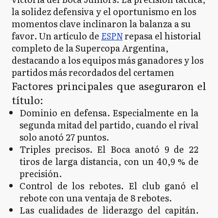
la solidez defensiva y el oportunismo en los
momentos clave inclinaron la balanza a su
favor. Un artículo de
ESPN
repasa el historial
completo de la Supercopa Argentina,
destacando a los equipos más ganadores y los
partidos más recordados del certamen
Factores principales que aseguraron el
título:
Dominio en defensa. Especialmente en la
segunda mitad del partido, cuando el rival
solo anotó 27 puntos.
Triples precisos. El Boca anotó 9 de 22
tiros de larga distancia, con un 40,9 % de
precisión.
Control de los rebotes. El club ganó el
rebote con una ventaja de 8 rebotes.
Las cualidades de liderazgo del capitán.