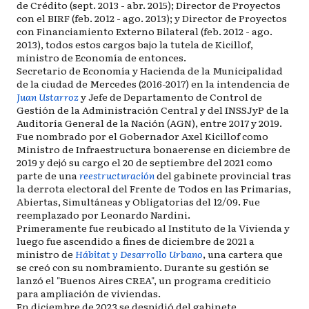
de Crédito (sept. 2013 - abr. 2015); Director de Proyectos
con el BIRF (feb. 2012 - ago. 2013); y Director de Proyectos
con Financiamiento Externo Bilateral (feb. 2012 - ago.
2013), todos estos cargos bajo la tutela de Kicillof,
ministro de Economía de entonces.
Secretario de Economía y Hacienda de la Municipalidad
de la ciudad de Mercedes (2016-2017) en la intendencia de
Juan Ustarroz
y Jefe de Departamento de Control de
Gestión de la Administración Central y del INSSJyP de la
Auditoría General de la Nación (AGN), entre 2017 y 2019.
Fue nombrado por el Gobernador Axel Kicillof como
Ministro de Infraestructura bonaerense en diciembre de
2019 y dejó su cargo el 20 de septiembre del 2021 como
parte de una
reestructuración
del gabinete provincial tras
la derrota electoral del Frente de Todos en las Primarias,
Abiertas, Simultáneas y Obligatorias del 12/09. Fue
reemplazado por Leonardo Nardini.
Primeramente fue reubicado al Instituto de la Vivienda y
luego fue ascendido a fines de diciembre de 2021 a
ministro de
Hábitat y Desarrollo Urbano
, una cartera que
se creó con su nombramiento. Durante su gestión se
lanzó el "Buenos Aires CREA", un programa crediticio
para ampliación de viviendas.
En diciembre de 2023 se despidió del gabinete