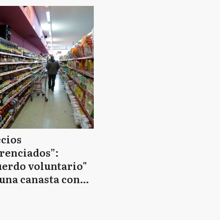
erior
hay de Provincia
ecios
erenciados”:
uerdo voluntario"
 una canasta con
jas de hasta 20%