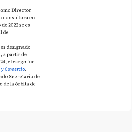
 como Director
a consultora en
de 2022 se es
l de
, es designado
 a partir de
24, el cargo fue
a y Comercio
.
ado Secretario de
 de la órbita de