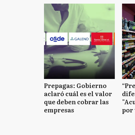
ext
Prepagas: Gobierno
“Pr
aclaró cuál es el valor
dif
que deben cobrar las
"Ac
empresas
por
reba