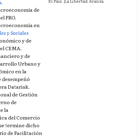
El País
La Libertad Avanza
A
.
macroeconomía de
del PRO.
macroeconomía en
es y Sociales
Económico y de
 del CEMA.
anciero y de
sarrollo Urbano y
ómico en la
se desempeñó
ora Datarisk.
ional de Gestión
erno de
e la
ica del Comercio
que termine dicho
o de Facilitación