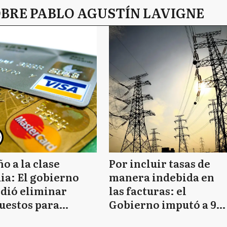
OBRE PABLO AGUSTÍN LAVIGNE
o a la clase
Por incluir tasas de
ia: El gobierno
manera indebida en
idió eliminar
las facturas: el
uestos para
Gobierno imputó a 95
pras en el
empresas, entre ellas