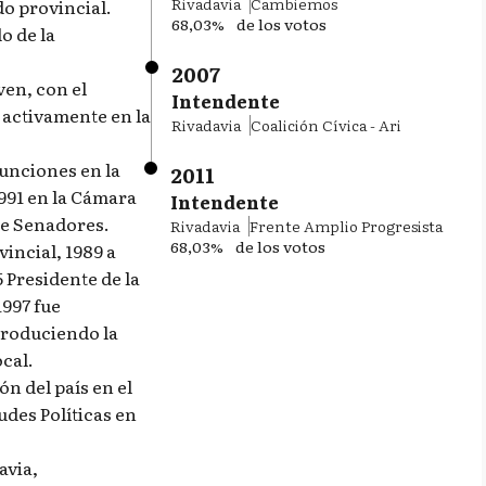
Rivadavia
Cambiemos
do provincial.
68,03%
de los votos
o de la
2007
ven, con el
Intendente
 activamente en la
Rivadavia
Coalición Cívica - Ari
funciones en la
2011
1991 en la Cámara
Intendente
de Senadores.
Rivadavia
Frente Amplio Progresista
68,03%
de los votos
incial, 1989 a
 Presidente de la
1997 fue
 produciendo la
cal.
ón del país en el
des Políticas en
avia,