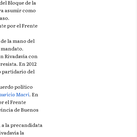
el Bloque de la
ara asumir como
aso.
te por el Frente
 de la mano del
u mandato.
en Rivadavia con
resista. En 2012
 partidario del
uerdo político
uricio Macri
. En
or el Frente
incia de Buenos
 a la precandidata
ivadavia la