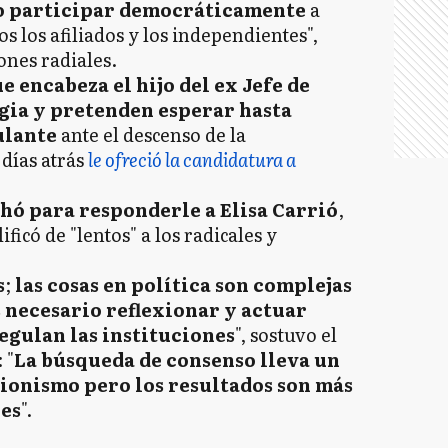
no participar democráticamente
a
 los afiliados y los independientes",
ones radiales.
ue encabeza el hijo del ex Jefe de
egia y pretenden esperar hasta
ulante
ante el descenso de la
 días atrás
le ofreció la candidatura a
ó para responderle a Elisa Carrió
,
lificó de "lentos" a los radicales y
s
;
las cosas en política son complejas
es necesario reflexionar y actuar
egulan las instituciones
", sostuvo el
 "
La búsqueda de consenso lleva un
ionismo pero los resultados son más
les
".