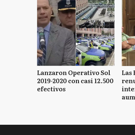
Lanzaron Operativo Sol
Las 
2019-2020 con casi 12.500
renu
efectivos
int
aum
pago