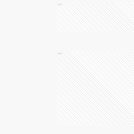
Ads
Ads