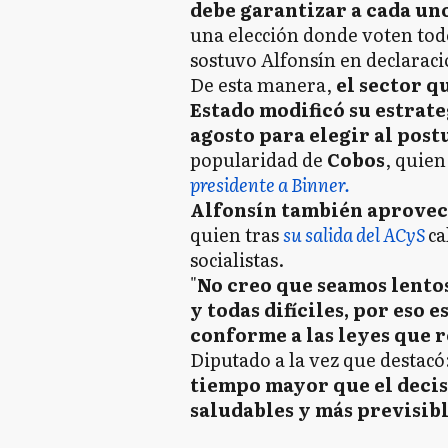
debe garantizar a cada u
una elección donde voten todos
sostuvo Alfonsín en declaraci
De esta manera,
el sector q
Estado modificó su estrat
agosto para elegir al post
popularidad de
Cobos
, quien
presidente a Binner.
Alfonsín también aprovech
quien tras
su salida del ACyS
ca
socialistas.
"
No creo que seamos lento
y todas difíciles, por eso 
conforme a las leyes que r
Diputado a la vez que destacó:
tiempo mayor que el decis
saludables y más previsib