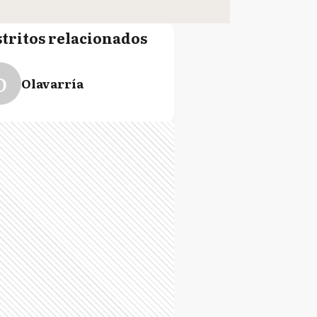
stritos relacionados
O
Olavarría