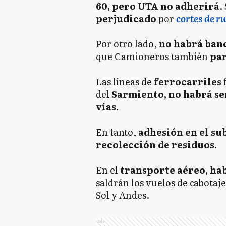
60, pero UTA no adherirá
.
perjudicado
por
cortes de r
Por otro lado,
no habrá banc
que Camioneros también
par
Las líneas de
ferrocarriles
del
Sarmiento, no habrá se
vías.
En tanto,
adhesión en el sub
recolección de residuos.
En el
transporte aéreo, hab
saldrán los vuelos de cabotaj
Sol y Andes.
Ads