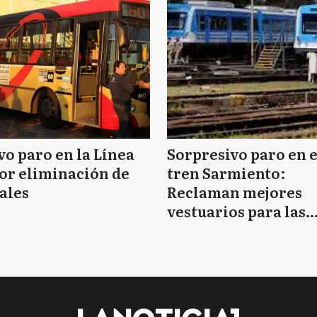
o paro en la Línea
Sorpresivo paro en e
or eliminación de
tren Sarmiento:
ales
Reclaman mejores
vestuarios para las
mujeres