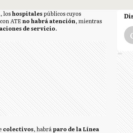
a
, los
hospitales
públicos cuyos
Di
 con ATE
no habrá atención
, mientras
aciones de servicio
.
Ads
de
colectivos
, habrá
paro de la Línea