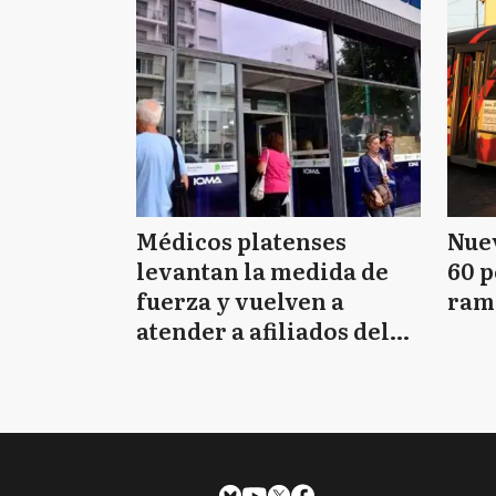
Médicos platenses
Nuev
levantan la medida de
60 p
fuerza y vuelven a
ram
atender a afiliados del
IOMA