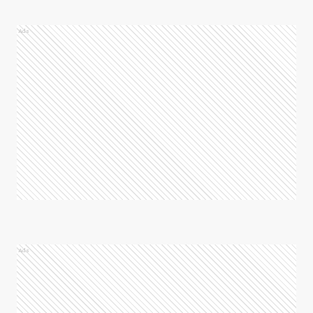
Ads
Ads