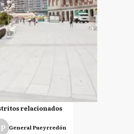
stritos relacionados
P
General Pueyrredón