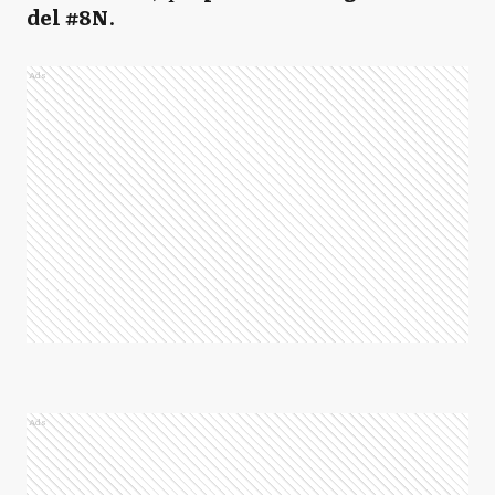
del #8N
.
Ads
Ads