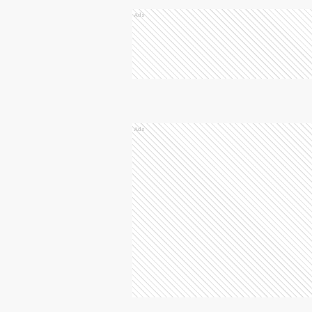
Ads
Ads