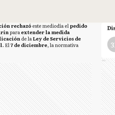
ción
rechazó
este mediodía el
pedido
Di
arín
para
extender la medida
licación
de la
Ley de Servicios de
3
l
. El
7 de diciembre
, la normativa
Ads