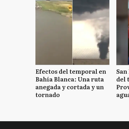
Efectos del temporal en
San 
Bahía Blanca: Una ruta
del 
anegada y cortada y un
Prov
tornado
agua
tie