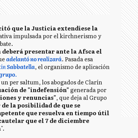
itó que la Justicia extendiese la
tiva impulsada por el kirchnerismo y
bate.
 deberá presentar ante la Afsca el
que
adelantó no realizará
. Pasada esa
tín
Sabbatella
, el organismo de aplicación
 grupo
.
e un per saltum, los abogados de Clarín
uación de "indefensión"
generada por
ciones y renuncias"
, que deja al Grupo
 de la posibilidad de que se
petente que resuelva en tiempo útil
cautelar que el 7 de diciembre
a
".