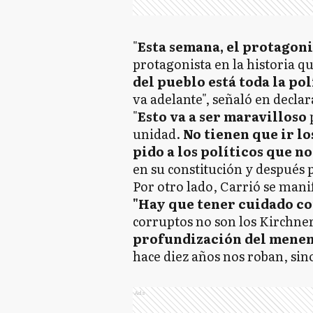
"
Esta semana, el protagoni
protagonista en la historia q
del pueblo está toda la pol
va adelante", señaló en declar
"
Esto va a ser maravilloso
p
unidad.
No tienen que ir lo
pido a los políticos que n
en su constitución y después 
Por otro lado, Carrió se manif
"Hay que tener cuidado co
corruptos no son los Kirchne
profundización del mene
hace diez años nos roban, sino
Ads