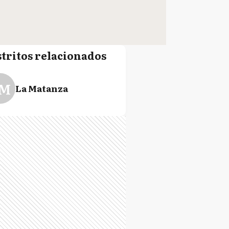
stritos relacionados
M
La Matanza