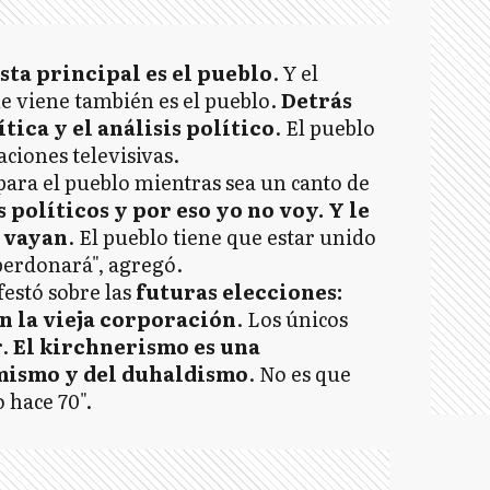
sta principal es el pueblo
. Y el
ue viene también es el pueblo.
Detrás
ítica y el análisis político
. El pueblo
aciones televisivas.
ara el pueblo mientras sea un canto de
s políticos y por eso yo no voy. Y le
o vayan
. El pueblo tiene que estar unido
perdonará", agregó.
estó sobre las
futuras elecciones:
n la vieja corporación
. Los únicos
r.
El kirchnerismo es una
mismo y del duhaldismo
. No es que
 hace 70".