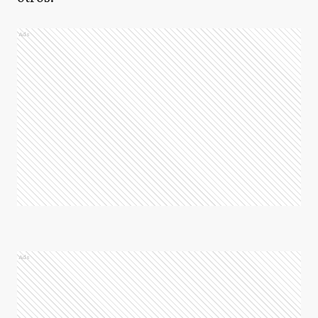
Ads
Ads