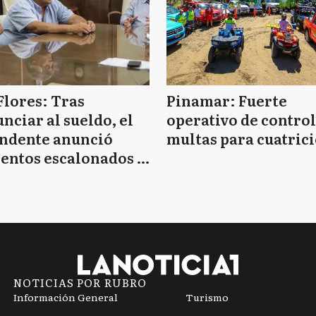
Flores: Tras
Pinamar: Fuerte
nciar al sueldo, el
operativo de control
endente anunció
multas para cuatrici
entos escalonados y
 de bono sin fecha
NOTICIAS POR RUBRO
Información General
Turismo