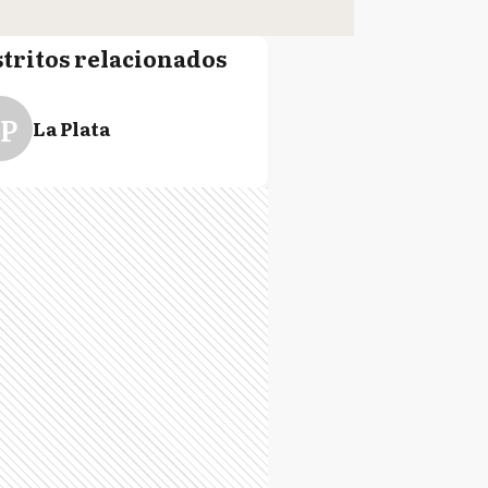
stritos relacionados
P
La Plata