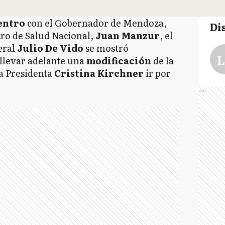
entro
con el Gobernador de Mendoza,
Di
stro de Salud Nacional,
Juan Manzur
, el
eral
Julio De Vido
se mostró
L
 llevar adelante una
modificación
de la
la Presidenta
Cristina Kirchner
ir por
Ads