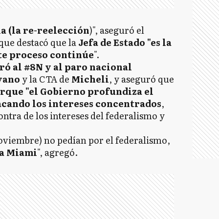
a (la re-reelección
)", aseguró el
 que destacó que la
Jefa de Estado "es la
te proceso continúe
".
iró al #8N y al paro nacional
yano
y la CTA de
Micheli
, y aseguró que
rque "el Gobierno profundiza el
cando los intereses concentrados
,
ntra de los intereses del federalismo y
noviembre) no pedían por el federalismo,
 a Miami
", agregó.