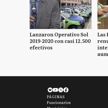
Lanzaron Operativo Sol
Las 
2019-2020 con casi 12.500
renu
efectivos
int
aum
pago
PÁGINAS
Funcionarios