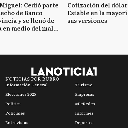
Miguel: Cedió parte
Cotización del dólar
techo de Banco
Estable en la mayorí
incia y se llenó de
sus versiones
 en medio del mal
mpo
NOTICIAS POR RUBRO
Información General
Turismo
Elecciones 2025
Empresas
Política
#DeRedes
Policiales
Informes
Entrevistas
Deportes