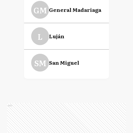
GM
General Madariaga
L
Luján
SM
San Miguel
Ads