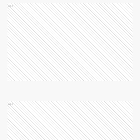
Ads
Ads