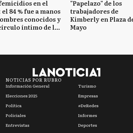
femicidios en el
"Papelazo" de los
 el 84 % fue a manos
trabajadores de
hombres conocidos y
Kimberly en Plaza d
círculo íntimo de la
Mayo
tima
NOTICIAS POR RUBRO
Información General
Turismo
Elecciones 2025
Empresas
Política
#DeRedes
Policiales
Informes
Entrevistas
Deportes