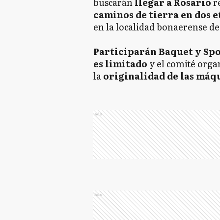
buscarán
llegar a Rosario
r
caminos de tierra en dos e
en la localidad bonaerense de
Participarán Baquet y Spo
es limitado
y el comité org
la
originalidad de las máq
Ads
Ads