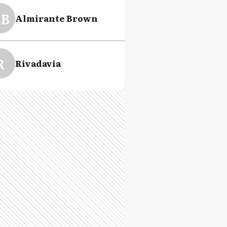
B
Almirante Brown
R
Rivadavia