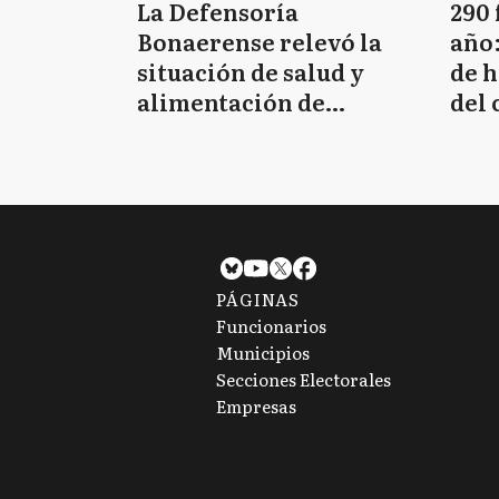
La Defensoría
290 
Bonaerense relevó la
año:
situación de salud y
de 
alimentación de
del 
sectores vulnerables
víc
PÁGINAS
Funcionarios
Municipios
Secciones Electorales
Empresas