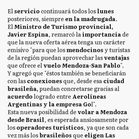
El
servicio
continuará todos los
lunes
posteriores, siempre
en la madrugada
.
El
Ministro de Turismo provincial,
Javier Espina
, remarcó la
importancia
de
que la nueva oferta aérea tenga un carácter
emisivo "para que los
mendocinos
y turistas
de la región puedan aprovechar las
ventajas
que ofrece el
vuelo Mendoza-San Pablo
".
Y agregó que "éstos también se beneficiarán
con las
conexiones
que, desde esa
ciudad
brasileña,
puedan concretarse gracias al
acuerdo
logrado entre
Aerolíneas
Argentinas y la empresa Go
l".
Esta nueva posibilidad de
volar a Mendoza
desde Brasil
, es esperada ansiosamente por
los
operadores turísticos
, ya que son cada
vez más los
brasileños
que
eligen Las