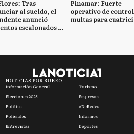
Flores: Tras
Pinamar: Fuerte
nciar al sueldo, el
operativo de control
endente anunció
multas para cuatrici
entos escalonados y
 de bono sin fecha
NOTICIAS POR RUBRO
Información General
Turismo
Elecciones 2025
Empresas
Política
#DeRedes
Policiales
Informes
Entrevistas
Deportes