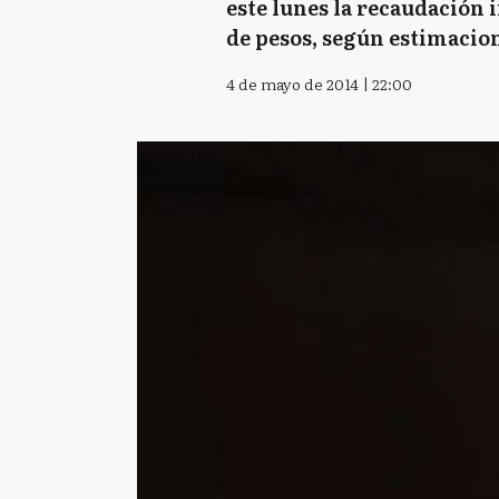
este lunes la recaudación i
de pesos, según estimacio
4 de mayo de 2014 | 22:00