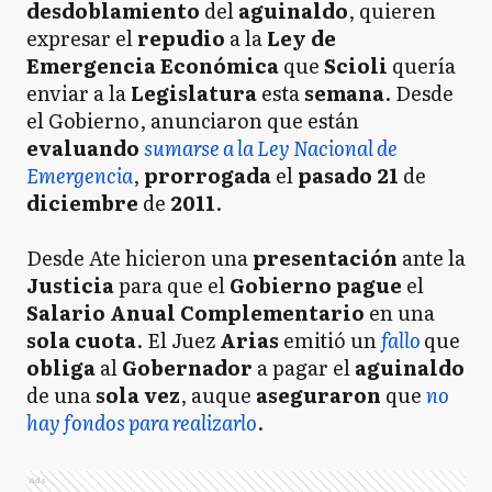
desdoblamiento
del
aguinaldo
, quieren
expresar el
repudio
a la
Ley de
Emergencia Económica
que
Scioli
quería
enviar a la
Legislatura
esta
semana
. Desde
el Gobierno, anunciaron que están
evaluando
sumarse a la Ley Nacional de
Emergencia
,
prorrogada
el
pasado 21
de
diciembre
de
2011
.
Desde Ate hicieron una
presentación
ante la
Justicia
para que el
Gobierno pague
el
Salario Anual Complementario
en una
sola cuota
. El Juez
Arias
emitió un
fallo
que
obliga
al
Gobernador
a pagar el
aguinaldo
de una
sola vez
, auque
aseguraron
que
no
hay fondos para realizarlo
.
Ads