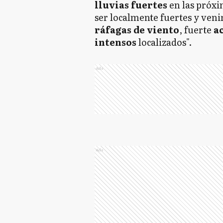
lluvias fuertes
en las próxi
ser localmente fuertes y veni
ráfagas de viento
, fuerte
a
intensos
localizados".
Ads
Ads