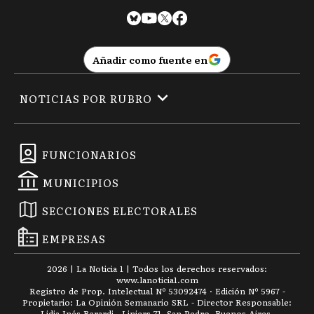
Añadir como fuente en
NOTICIAS POR RUBRO
FUNCIONARIOS
MUNICIPIOS
SECCIONES ELECTORALES
EMPRESAS
2026
|
La Noticia 1
| Todos los derechos reservados:
www.
lanoticia1.com
Registro de Prop. Intelectual Nº 53092474 · Edición Nº
5967
-
Propietario: La Opinión Semanario SRL - Director Responsable:
Lidia Inés Berardi - Liniers 71, San Pedro, Buenos Aires.