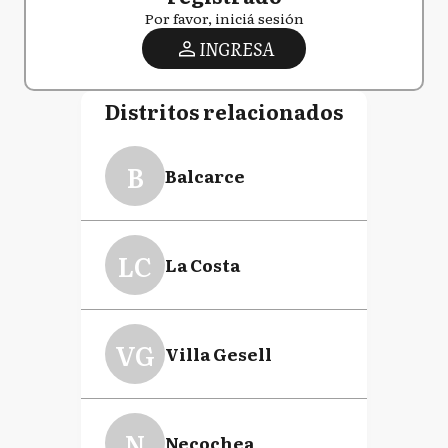
Por favor, iniciá sesión
INGRESA
Distritos relacionados
B
Balcarce
LC
La Costa
VG
Villa Gesell
N
Necochea