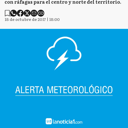
con ráfagas para el centro y norte del territorio.
18 de octubre de 2017 | 18:00