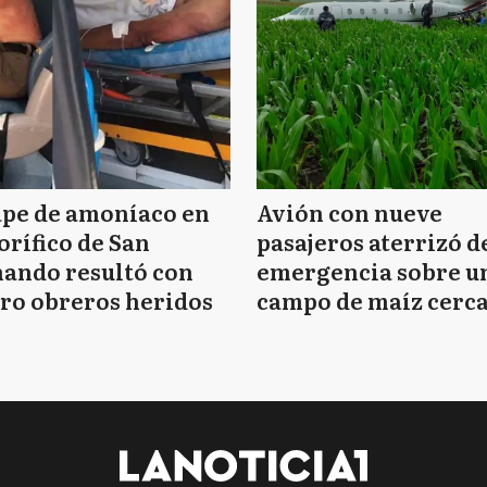
ape de amoníaco en
Avión con nueve
orífico de San
pasajeros aterrizó d
ando resultó con
emergencia sobre u
ro obreros heridos
campo de maíz cerca
Mar del Plata