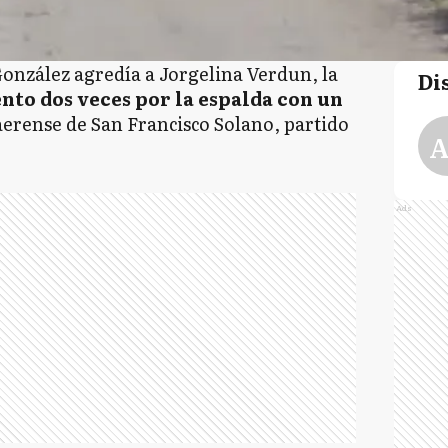
nzález agredía a Jorgelina Verdun, la
Di
ento dos veces por la espalda con un
aerense de San Francisco Solano, partido
A
Ads