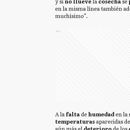
y si
no llueve
la
cosecha
se
en la misma línea también ad
muchísimo”.
Ads
A la
falta
de
humedad
en la
temperaturas
aparecidas de
aún más el
deterioro
de los