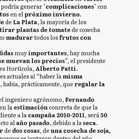
 podría generar "
complicaciones
" con
tos
en el
próximo invierno.
de
de
La Plata
, la mayoría de los
tirar plantas de tomate
de cosecha
zo
madurar
todos los
frutos con
didas
muy
importantes
, hay mucha
se muevan los precios
”, el presidente
es Hortícola,
Alberto Patti
.
es actuales al “haber la
misma
, había, prácticamente, que
regalar la
 el ingeniero agrónomo,
Fernando
en la
estimación
concreta de que la
diente a la
campaña 2010-2011
, será
50
cto al
año pasado
, debido a la
seca
.
ar
de
dos cosas
, de
una cosecha de soja,
 porque se juntaron dentro del año