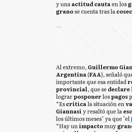
y una
actitud cauta
en los
g
grano
se cuenta tras la
cose
Ads
Al extremo,
Guillermo Gia
Argentina
(
FAA
), señaló qu
importante que esa entidad
r
provincial
, que se
declare
lograr
posponer
los
pagos
“Es
crítica
la situación en
va
Giannasi
y resaltó que la
esc
los últimos meses" ya que "el
“Hay un
impacto
muy
gran