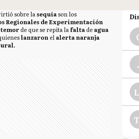
irtió sobre la
sequía
son los
Di
os Regionales de Experimentación
l
temor
de que se repita la
falta
de
agua
 quienes
lanzaron
el
alerta naranja
ural.
L
T
Ads