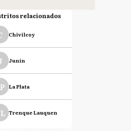
stritos relacionados
C
Chivilcoy
J
Junín
P
La Plata
L
Trenque Lauquen