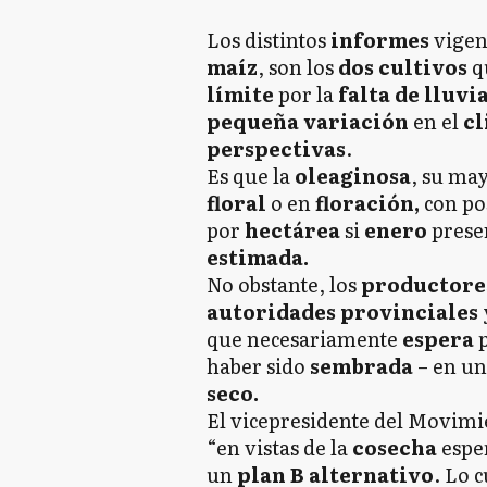
Los distintos
informes
vigen
maíz
, son los
dos cultivos
q
límite
por la
falta de lluvi
pequeña variación
en el
cl
perspectivas
.
Es que la
oleaginosa
, su ma
floral
o en
floración,
con po
por
hectárea
si
enero
prese
estimada.
No obstante, los
productore
autoridades provinciales
que necesariamente
espera
haber sido
sembrada
– en u
seco.
El vicepresidente del Movimi
“en vistas de la
cosecha
espe
un
plan B alternativo
. Lo 