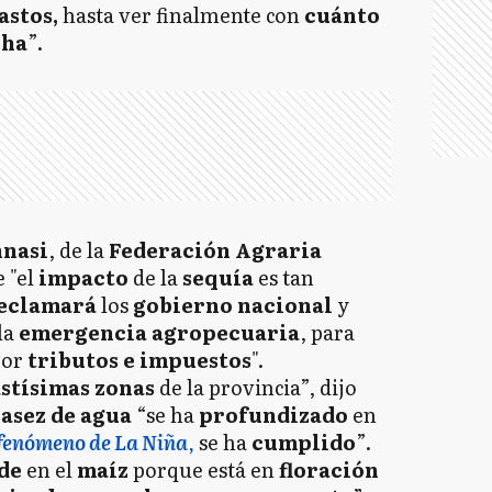
astos,
hasta ver finalmente con
cuánto
cha
”.
nnasi
, de la
Federación Agraria
e "el
impacto
de la
sequía
es tan
eclamará
los
gobierno nacional
y
la
emergencia agropecuaria
, para
por
tributos e impuestos
".
stísimas zonas
de la provincia”, dijo
asez de agua
“se ha
profundizado
en
fenómeno de La Niña
,
se ha
cumplido
”.
de
en el
maíz
porque está en
floración