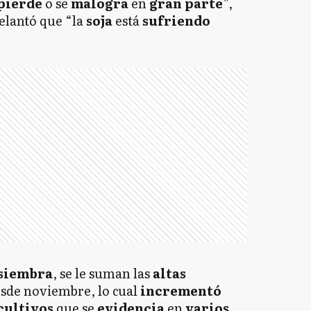
pierde
o se
malogra
en
gran parte
”,
elantó que “la
soja
está
sufriendo
siembra
, se le suman las
altas
sde noviembre, lo cual
incrementó
cultivos
que se
evidencia
en
varios