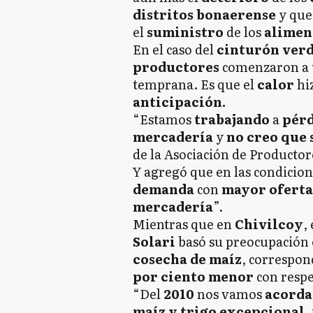
distritos bonaerense
y que
el
suministro
de los
alimen
En el caso del
cinturón ver
productores
comenzaron a
temprana. Es que el
calor
hi
anticipación.
“Estamos
trabajando
a
pér
mercadería
y
no creo que 
de la Asociación de Productor
Y agregó que en las condicion
demanda
con
mayor oferta
mercadería
”.
Mientras que en
Chivilcoy
,
Solari
basó su preocupación 
cosecha de maíz
, correspon
por ciento
menor
con respe
“Del
2010
nos vamos
acord
maíz y trigo excepcional
,