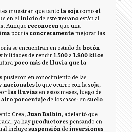
tes muestran que tanto
la soja
como
el
ue en el
inicio
de este
verano
están al
as
. Aunque
reconocen
que una
ima
podría
concretamente
mejorar las
yoría se encuentran en estado de
botón
sibilidades de rendir
1.500
a
1.800 kilos
ntara
poco más de lluvia que la
s
pusieron en conocimiento de las
y
nacionales
lo que ocurre con la
soja
,
por
las lluvias
en estos meses, luego de
n
alto porcentaje
de los casos- en
suelo
ento Crea,
Juan Balbín
, adelantó que
rada, ya hay
productores
pensando en
cual incluye
suspensión
de
inversiones