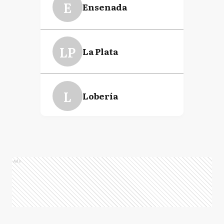
E
Ensenada
LP
La Plata
L
Lobería
LD
Lomas de Zamora
Ads