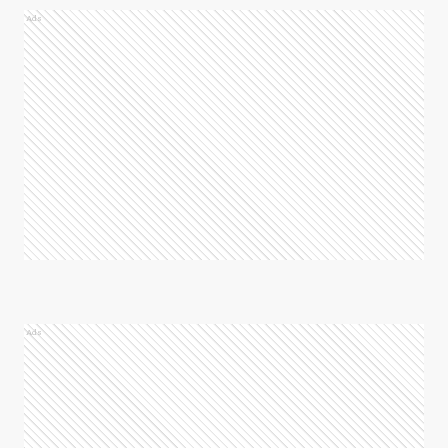
Ads
Ads