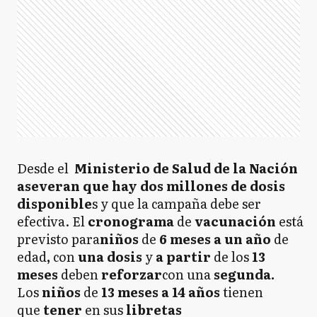
Desde el
Ministerio de Salud de la Nación
aseveran que hay dos millones de dosis
disponible
s y que la campaña debe ser
efectiva. El
cronograma
de
vacunación
está
previsto para
niños
de
6
meses a un año
de
edad
,
con
una dosis
y
a partir
de los
13
meses
deben
reforzar
con una
segunda.
Los
niños
de
13 meses a 14 años
tienen
que
tener
en sus
libretas