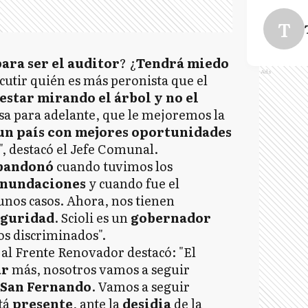
T
para ser el auditor
? ¿
Tendrá miedo
Ads
scutir quién es más peronista que el
estar mirando el árbol y no el
sa para adelante, que le mejoremos la
n país con mejores oportunidades
", destacó el Jefe Comunal.
bandonó
cuando tuvimos los
inundaciones
y cuando fue el
lgunos casos. Ahora, nos tienen
eguridad
. Scioli es un
gobernador
os discriminados".
 al Frente Renovador destacó: "El
ar
más, nosotros vamos a seguir
San Fernando
. Vamos a seguir
stá
presente
, ante la
desidia
de la