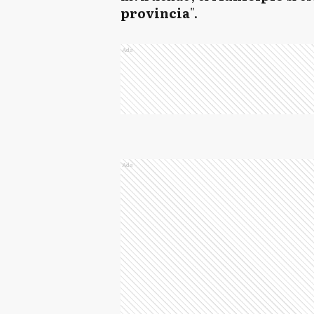
provincia
".
Ads
Ads