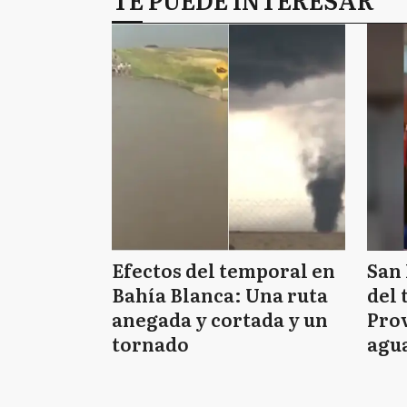
Efectos del temporal en
San 
Bahía Blanca: Una ruta
del 
anegada y cortada y un
Prov
tornado
agua
tie