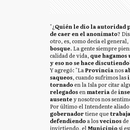
"¿
Quién le dio la autoridad 
de caer en el anonimato
? Di
otro, es, como decía el general,
bosque
. La gente siempre pien
calidad de vida,
que hagamos u
y eso no se hace discutiendo
Y agregó: "La
Provincia
nos
a
saqueos
, cuando sufrimos las
tornado
en la Isla por citar a
relegados
en
materia
de
ins
ausente
y nosotros nos sentim
Por último el Intendente aliado
gobernador
tiene que
trabaj
defendiendo
a los
vecinos
de
invirtiendo, el
Municipio
sí e