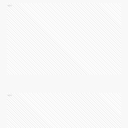
Ads
Ads