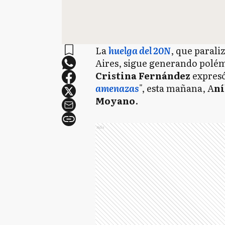
La
huelga del 20N
, que parali
Aires, sigue generando polém
Cristina Fernández
expresó
amenazas
", esta mañana, A
ní
Moyano
.
Ads