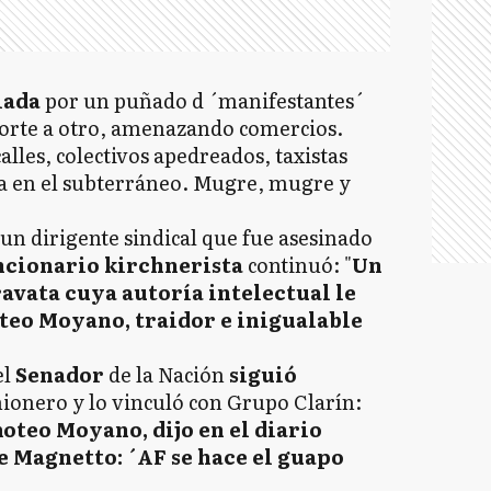
iada
por un puñado d ´manifestantes´
corte a otro, amenazando comercios.
lles, colectivos apedreados, taxistas
 en el subterráneo. Mugre, mugre y
 un dirigente sindical que fue asesinado
cionario kirchnerista
continuó: "
Un
avata cuya autoría intelectual le
eo Moyano, traidor e inigualable
el
Senador
de la Nación
siguió
ionero y lo vinculó con Grupo Clarín:
oteo Moyano, dijo en el diario
fe Magnetto: ´AF se hace el guapo