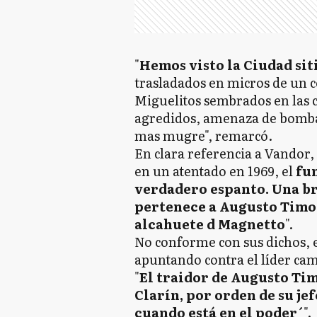
"
Hemos visto la Ciudad sit
trasladados en micros de un 
Miguelitos sembrados en las ca
agredidos, amenaza de bomba
mas mugre", remarcó.
En clara referencia a Vandor,
en un atentado en 1969, el
fun
verdadero espanto. Una br
pertenece a Augusto Timot
alcahuete d Magnetto
".
No conforme con sus dichos, 
apuntando contra el líder cam
"
El traidor de Augusto Tim
Clarín, por orden de su je
cuando está en el poder´
".