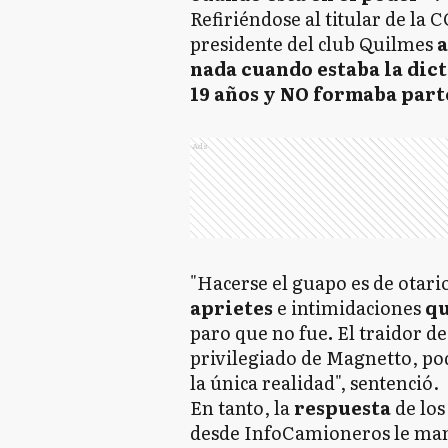
Refiriéndose al titular de la
presidente del club Quilmes
a
nada cuando estaba la dict
19 años y NO formaba part
Ads
"Hacerse el guapo es de otario
aprietes
e intimidaciones
qu
paro que no fue
.
El traidor d
privilegiado de Magnetto, pod
la única realidad", sentenció.
En tanto, la
respuesta
de los
desde InfoCamioneros le ma