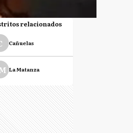
stritos relacionados
C
Cañuelas
M
La Matanza