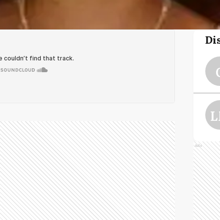
Di
L
Ads