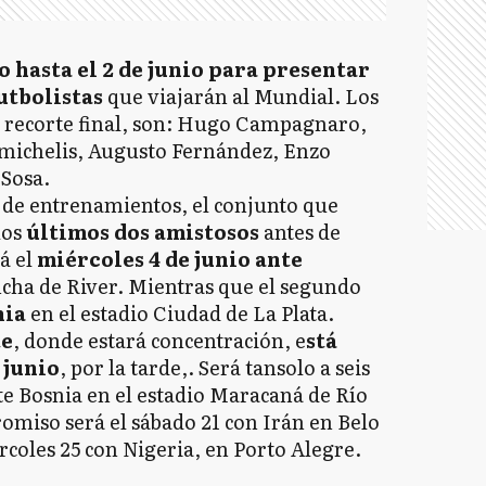
o hasta el 2 de junio para presentar
futbolistas
que viajarán al Mundial. Los
l recorte final, son: Hugo Campagnaro,
michelis, Augusto Fernández, Enzo
 Sosa.
de entrenamientos, el conjunto que
los
últimos dos amistosos
antes de
rá el
miércoles 4 de junio ante
ncha de River. Mientras que el segundo
nia
en el estadio Ciudad de La Plata.
te
, donde estará concentración, e
stá
 junio
, por la tarde,. Será tansolo a seis
te Bosnia en el estadio Maracaná de Río
omiso será el sábado 21 con Irán en Belo
rcoles 25 con Nigeria, en Porto Alegre.