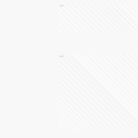
Ads
Ads