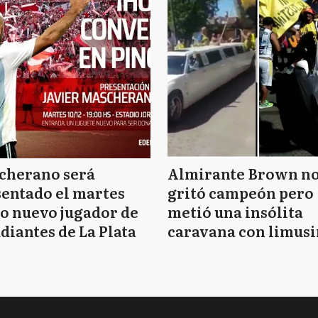
cherano será
Almirante Brown n
entado el martes
gritó campeón pero
o nuevo jugador de
metió una insólita
diantes de La Plata
caravana con limusi
y travestis