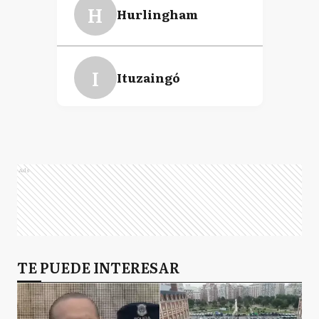
H
Hurlingham
I
Ituzaingó
JC
José C. Paz
Ads
MP
Marcos Paz
M
TE PUEDE INTERESAR
Merlo