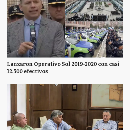
M
Moreno
N
Navarro
P
Pilar
Lanzaron Operativo Sol 2019-2020 con casi
12.500 efectivos
SM
San Miguel