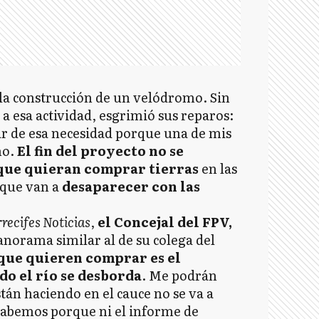
s la construcción de un velódromo. Sin
a esa actividad, esgrimió sus reparos:
r de esa necesidad porque una de mis
mo.
El fin del proyecto no se
que quieran comprar tierras
en las
rque van a
desaparecer con las
recifes Noticias
,
el Concejal del FPV,
anorama similar al de su colega del
 que quieren comprar es el
o el río se desborda
. Me podrán
stán haciendo en el cauce no se va a
 sabemos porque ni el informe de