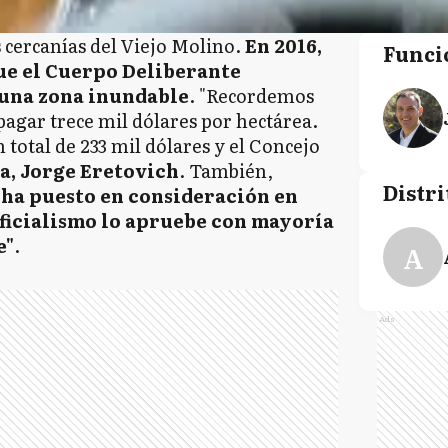
s cercanías del Viejo Molino.
En 2016,
Funci
ue el Cuerpo Deliberante
 una zona inundable
. "Recordemos
agar trece mil dólares por hectárea.
 total de 233 mil dólares y el Concejo
ta, Jorge Eretovich
. También,
Distri
e ha puesto en consideración en
ficialismo lo apruebe con mayoría
e"
.
A
Ads