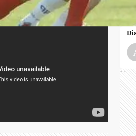
Di
Ads