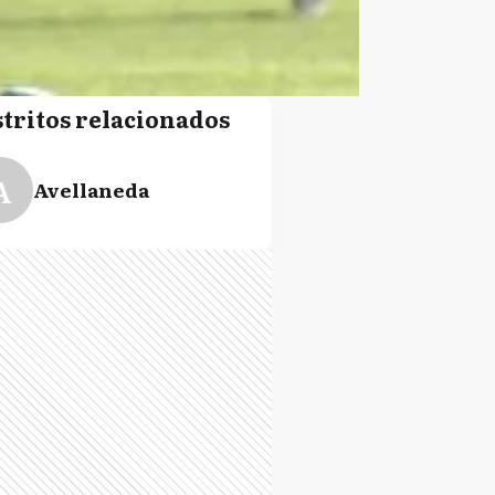
stritos relacionados
A
Avellaneda