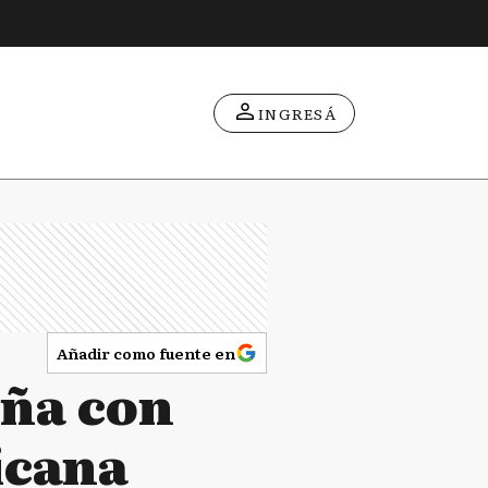
INGRESÁ
Añadir como fuente en
eña con
icana