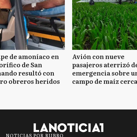
ape de amoníaco en
Avión con nueve
orífico de San
pasajeros aterrizó d
ando resultó con
emergencia sobre u
ro obreros heridos
campo de maíz cerca
Mar del Plata
NOTICIAS POR RUBRO