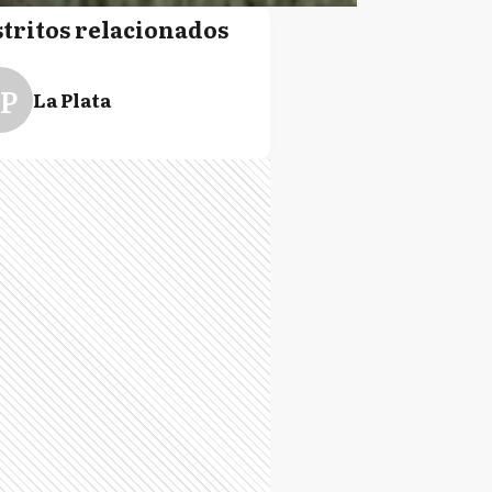
stritos relacionados
P
La Plata