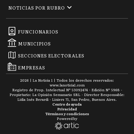
NOTICIAS POR RUBRO
FUNCIONARIOS
MUNICIPIOS
SECCIONES ELECTORALES
EMPRESAS
2026
|
La Noticia 1
| Todos los derechos reservados:
www.
lanoticia1.com
Registro de Prop. Intelectual Nº 53092474 · Edición Nº
5968
-
Propietario: La Opinión Semanario SRL - Director Responsable:
Lidia Inés Berardi - Liniers 71, San Pedro, Buenos Aires.
Centro de ayuda
Privacidad
Términos y condiciones
Powered by