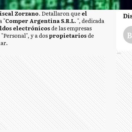
iscal
Zorzano
. Detallaron que
el
Di
a "
Comper Argentina S.R.L.
", dedicada
ldos
electrónicos
de las empresas
B
 "Personal", y a dos
propietarios
de
lar.
Ads