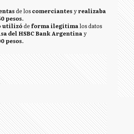
entas
de los
comerciantes
y
realizaba
50 pesos
.
 utilizó
de
forma ilegítima
los datos
isa del HSBC Bank Argentina
y
00 pesos
.