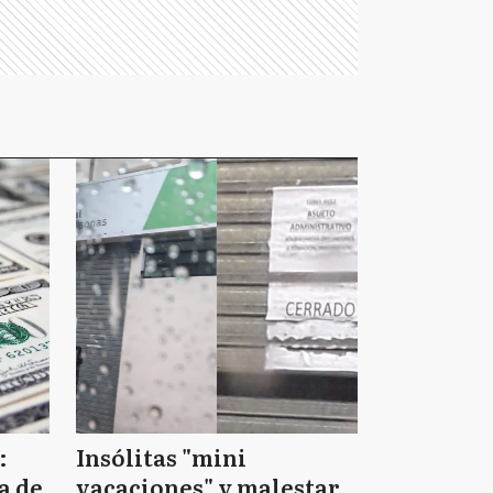
:
Insólitas "mini
a de
vacaciones" y malestar