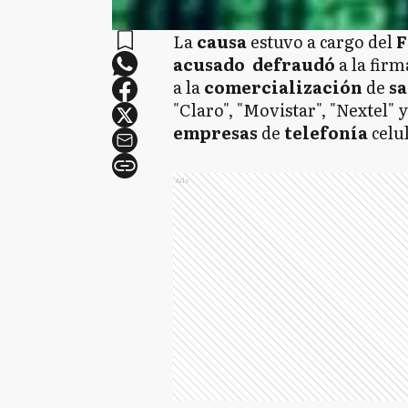
La
causa
estuvo a cargo del
F
acusado
defraudó
a la firm
a la
comercialización
de
sa
"Claro", "Movistar", "Nextel" y
empresas
de
telefonía
celu
Ads