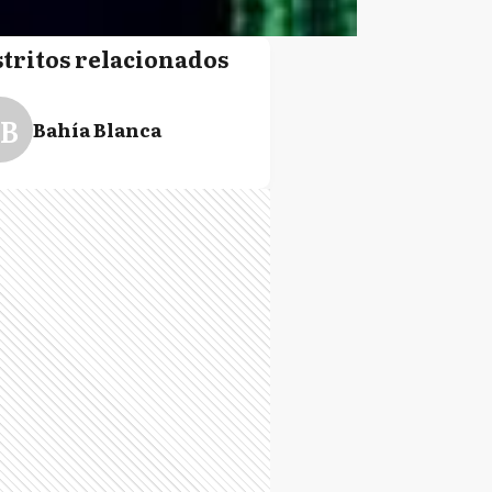
stritos relacionados
B
Bahía Blanca