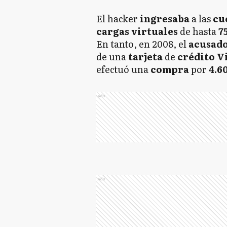
El hacker
ingresaba
a las
cu
cargas virtuales
de hasta
7
En tanto, en 2008, el
acusado
de una
tarjeta
de
crédito V
efectuó una
compra
por
4.6
Ads
Ads