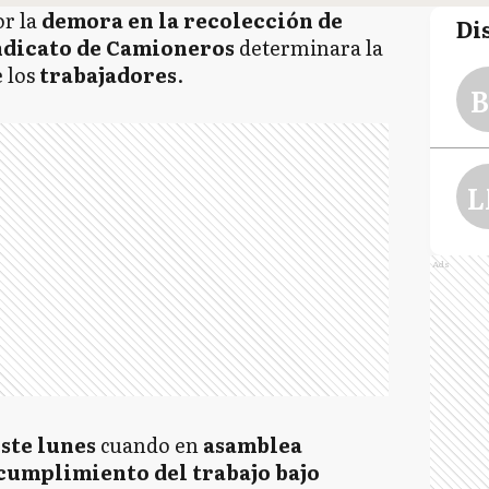
r la
demora en la recolección de
Di
ndicato de Camioneros
determinara la
 los
trabajadores
.
B
L
Ads
ste lunes
cuando en
asamblea
cumplimiento del trabajo bajo