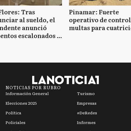
Flores: Tras
Pinamar: Fuerte
nciar al sueldo, el
operativo de control
endente anunció
multas para cuatrici
entos escalonados y
 de bono sin fecha
NOTICIAS POR RUBRO
Información General
Turismo
Elecciones 2025
Empresas
Política
#DeRedes
Policiales
Informes