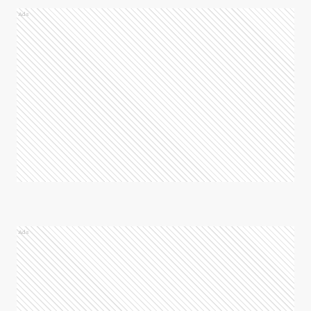
Ads
Ads