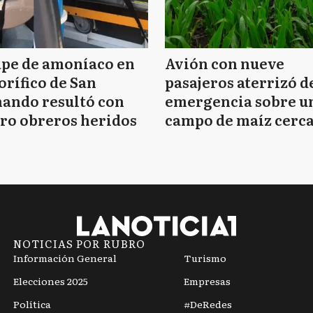
ape de amoníaco en
Avión con nueve
orífico de San
pasajeros aterrizó d
ando resultó con
emergencia sobre u
ro obreros heridos
campo de maíz cerca
Mar del Plata
NOTICIAS POR RUBRO
Información General
Turismo
Elecciones 2025
Empresas
Política
#DeRedes