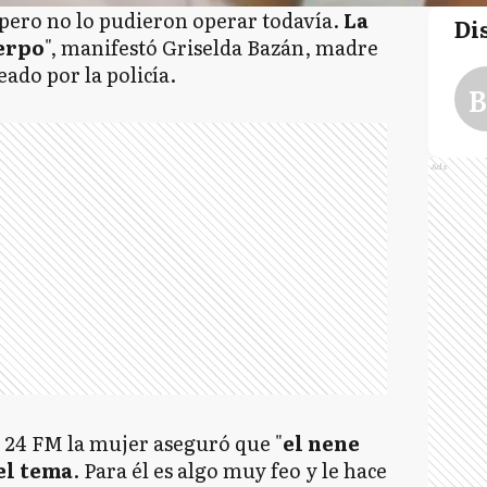
pero no lo pudieron operar todavía.
La
Di
uerpo
", manifestó Griselda Bazán, madre
eado por la policía.
B
Ads
a 24 FM la mujer aseguró que "
el nene
el tema
. Para él es algo muy feo y le hace